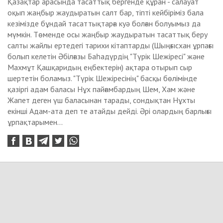
Қазақтар арасында тасаттық бергенде құран - салауат
оқып жаңбыр жаудыратын салт бар, тіпті кейбіріміз бала
кезімізде бұндай тасаттықтарға куә болған болуымыз да
мүмкін. Төменде осы жаңбыр жаудыратын тасаттық беру
салты жайлы ертедегі тарихи кітаптарды (Шыңғысхан ұрпағы
болып келетін Әбілғазы Баһадүрдің "Түрік Шежіресі" және
Махмұт Қашқаридың еңбектерін) ақтара отырып сыр
шертетін боламыз. "Түрік Шежіресінің" басқы бөлімінде
қазіргі адам баласы Нұх пайғамбардың Шем, Хам және
Жапет деген үш баласынан тарады, сондықтан Нұхты
екінші Адам-ата деп те атайды дейді. Әрі олардың барлығы
ұрпақтарымен...