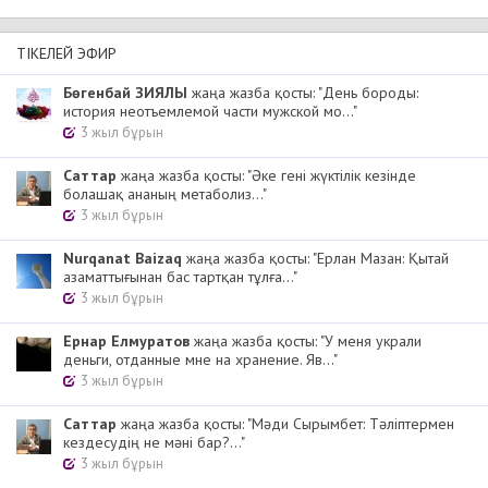
ТІКЕЛЕЙ ЭФИР
Бөгенбай ЗИЯЛЫ
жаңа жазба қосты: "День бороды:
история неотъемлемой части мужской мо..."
3 жыл бұрын
Cаттар
жаңа жазба қосты: "Әке гені жүктілік кезінде
болашақ ананың метаболиз..."
3 жыл бұрын
Nurqanat Baizaq
жаңа жазба қосты: "Ерлан Мазан: Қытай
азаматтығынан бас тартқан тұлға..."
3 жыл бұрын
Ернар Елмуратов
жаңа жазба қосты: "У меня украли
деньги, отданные мне на хранение. Яв..."
3 жыл бұрын
Cаттар
жаңа жазба қосты: "Мәди Сырымбет: Тәліптермен
кездесудің не мәні бар?..."
3 жыл бұрын