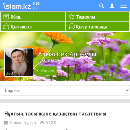
қаз
рус
Жаңа
Таңдаулы
Қызықты
Қызу талқыда
Алмасбек Аронұлы
@almasbek
0
Нұхтың тасы және қазақтың тасаттығы
8 жыл бұрын
5188